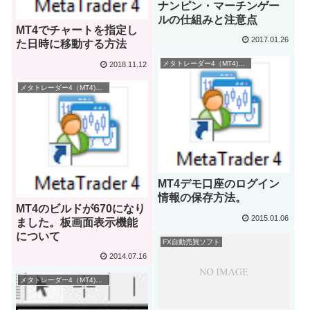
ナンピン・マーチンゲー
ルの仕組みと注意点
MT4でチャートを指定し
2017.01.26
た日時に移動する方法
メタトレーダー4（MT4)の使い方
2018.11.12
メタトレーダー4（MT4)の使い方
MT4デモ口座のログイン
情報の保存方法。
MT4のビルドが670になり
2015.01.06
ました。板画面表示機能
について
FX自動売買ソフト
2014.07.16
メタトレーダー4（MT4)の使い方