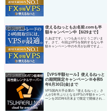
使えるねっともお名前.comも半
VPSで24時間FX
額キャンペーン中【6/29まで】
たあぼです。いつもありがとうございま
す。さて、今回はVPSを契約するなら半
額キャンペーン中の今月がお得ですよ～
というお話です。
【VPS半額セール】使えるねっと
VPSで24時間FX
の期間限定キャンペーン※令和5
年6月30日(金)まで
VPS国内大手企業の『使えるねっと』さ
んが1年半ぶりとなるVPSの半額キャンペ
ーンを2023年6月末まで限定で開催されま
す。今回のキャンペーンはズバリ1年契約
が一番安い逆転価格がポイントです。