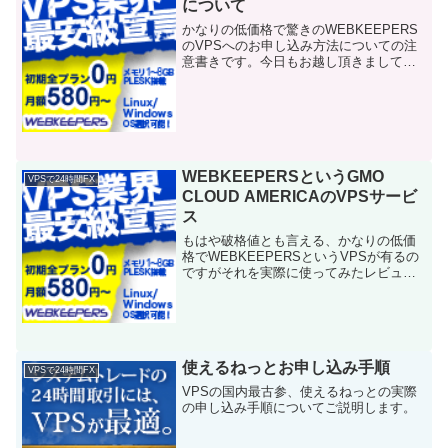
について
かなりの低価格で驚きのWEBKEEPERS
のVPSへのお申し込み方法についての注
意書きです。今日もお越し頂きまして誠
にありがとうございます
m(__)mWEBKEEPERSの申し込み方法に
ついてWEBKEEPERSについては、こち
らのレビュー...
WEBKEEPERSというGMO
VPSで24時間FX
CLOUD AMERICAのVPSサービ
ス
もはや破格値とも言える、かなりの低価
格でWEBKEEPERSというVPSが有るの
ですがそれを実際に使ってみたレビュー
です。今日もお越し頂きまして誠にあり
がとうございますm(__)mWEBKEEPERS
とは？WEBKEEPERSは、お名前.c...
使えるねっとお申し込み手順
VPSで24時間FX
VPSの国内最古参、使えるねっとの実際
の申し込み手順についてご説明します。