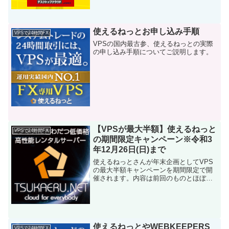
増えました。お名前.comデスクトップク
ラウド...
使えるねっとお申し込み手順
VPSで24時間FX
VPSの国内最古参、使えるねっとの実際
の申し込み手順についてご説明します。
【VPSが最大半額】使えるねっと
VPSで24時間FX
の期間限定キャンペーン※令和3
年12月26日(日)まで
使えるねっとさんが年末企画としてVPS
の最大半額キャンペーンを期間限定で開
催されます。内容は前回のものとほぼ同
じですが念のため、内容をまとめておき
ますので参考になさってください。
使えるねっとやWEBKEEPERS
VPSで24時間FX