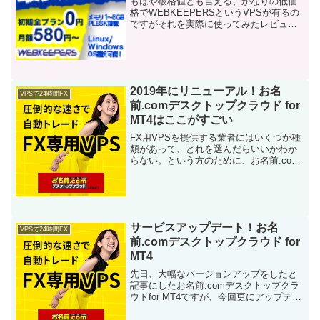
もはや破格値とも言える、かなりの低価
格でWEBKEEPERSというVPSが有るの
ですがそれを実際に使ってみたレビュー
です。今日もお越し頂きまして誠にあり
がとうございますm(__)mWEBKEEPERS
とは？WEBKEEPERSは、お名前.c...
2019年にリニューアル！お名
VPSで24時間FX
前.comデスクトップクラウド for
MT4はここがすごい
FX用VPSを提供する業者にはいくつか種
類があって、どれを選んだらいいかわか
らない。という方のために、お名前.com
のサービスを紹介します。デスクトップ
クラウドfor MT4 とは？その名の通り、
クラウド上でデスクトップを24時間動か
してく...
サービスアップデート！お名
VPSで24時間FX
前.comデスクトップクラウド for
MT4
先日、大幅なバージョンアップをしたと
記事にしたお名前.comデスクトップクラ
ウドfor MT4ですが、今回更にアップデー
トした模様ですので、その内容をご紹介
します。プリインストールされたMT4が