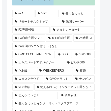
mt4
VPS
使えるねっと
リモートデスクトップ
米国サーバー
FX専用VPS
メタトレーダー4
FX自動売買ソフト
MT4自動売買
24時間FX
24時間パソコン付けっぱなし
GMO CLOUD AMERICA
SSD
build600
エキスパートアドバイザー
ビルド600
たあぼ
WEBKEEPERS
接続
ＧＭＯクラウド
GMOクラウド
ナンピン
VPS半額
使えるねっと インターネット開かない
使えるねっと IE
資金管理
使えるねっと インターネットエクスプローラー