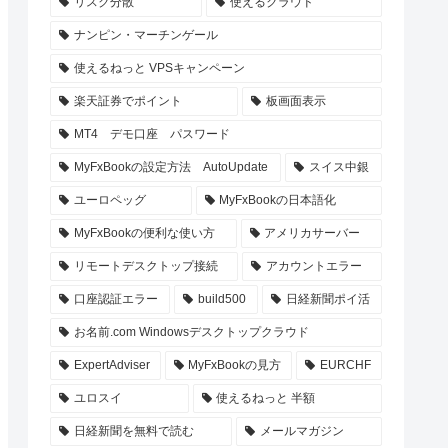
リスク分散
使えるクラウド
ナンピン・マーチンゲール
使えるねっと VPSキャンペーン
楽天証券でポイント
板画面表示
MT4 デモ口座 パスワード
MyFxBookの設定方法 AutoUpdate
スイス中銀
ユーロペッグ
MyFxBookの日本語化
MyFxBookの便利な使い方
アメリカサーバー
リモートデスクトップ接続
アカウントエラー
口座認証エラー
build500
日経新聞ポイ活
お名前.com Windowsデスクトップクラウド
ExpertAdviser
MyFxBookの見方
EURCHF
ユロスイ
使えるねっと 半額
日経新聞を無料で読む
メールマガジン