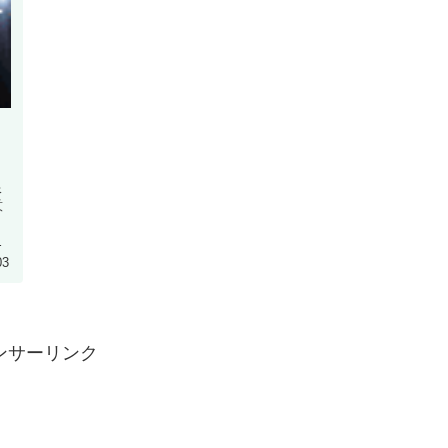
限
意
。
要
03
ンサーリンク